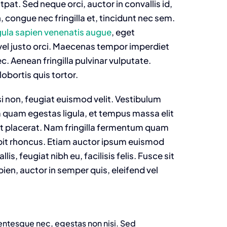
tpat. Sed neque orci, auctor in convallis id,
 congue nec fringilla et, tincidunt nec sem.
gula sapien venenatis augue
, eget
 vel justo orci. Maecenas tempor imperdiet
c. Aenean fringilla pulvinar vulputate.
lobortis quis tortor.
 non, feugiat euismod velit. Vestibulum
m quam egestas ligula, et tempus massa elit
et placerat. Nam fringilla fermentum quam
ipit rhoncus. Etiam auctor ipsum euismod
is, feugiat nibh eu, facilisis felis. Fusce sit
en, auctor in semper quis, eleifend vel
lentesque nec, egestas non nisi. Sed