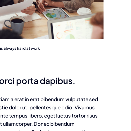
s always hard at work
 orci porta dapibus.
 Etiam a erat in erat bibendum vulputate sed
estie dolor ut, pellentesque odio. Vivamus
nte tempus libero, eget luctus tortor risus
get ullamcorper. Donec bibendum