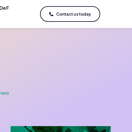
DeF
Contact us today
ness