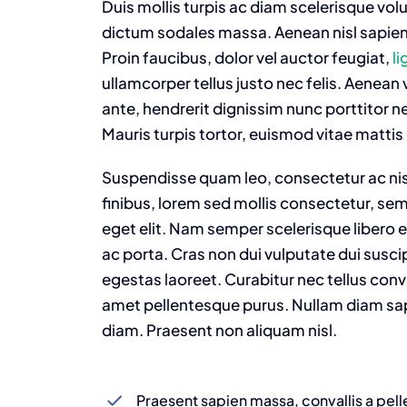
Duis mollis turpis ac diam scelerisque volu
dictum sodales massa. Aenean nisl sapien,
Proin faucibus, dolor vel auctor feugiat,
li
ullamcorper tellus justo nec felis. Aenean
ante, hendrerit dignissim nunc porttitor ne
Mauris turpis tortor, euismod vitae mattis 
Suspendisse quam leo, consectetur ac nisi
finibus, lorem sed mollis consectetur, se
eget elit. Nam semper scelerisque libero 
ac porta. Cras non dui vulputate dui susc
egestas laoreet. Curabitur nec tellus convall
amet pellentesque purus. Nullam diam sapi
diam. Praesent non aliquam nisl.
Praesent sapien massa, convallis a pel